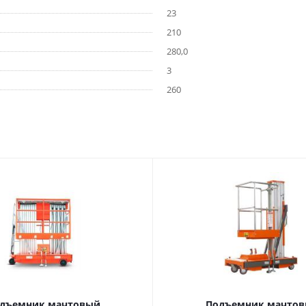
23
210
280,0
3
260
дъемник мачтовый
Подъемник мачто