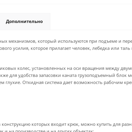
Дополнительно
ых механизмов, который используются при подъеме и пере
вого усилия, которое прилагает человек, лебедка или тал
иковых колес, установленных на оси вращения между двум
акже для удобства запасовки каната грузоподъемный блок 
 глухие. Откидная система дает возможность рабочим кре
онструкцию которых входит крюк, можно купить для разны
к и на производстве и на других объектах: