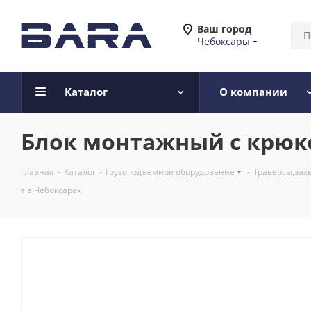
Ваш город
Чебоксары
Каталог
О компании
Блок монтажный с крюком
Главная
-
Каталог
-
Грузоподъемное оборудование
-
Траверсы,зах
т в Чебоксарах