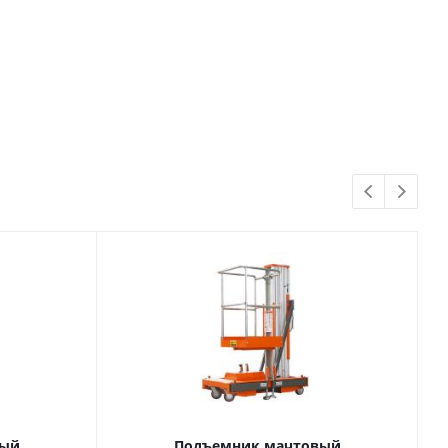
вый
Подъемник мачтовый