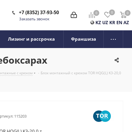
+7 (8352) 37-93-50
0
0
0
0
Заказать звонок
KZ
UZ
KR
EN
AZ
Лизинг и рассрочка
Франшиза
ебоксарах
онтажные с крюком
-
Блок монтажный с крюком TOR HQG(L) K3-20,0
ртикул:
115203
R HQG(L) K3-20,0 т