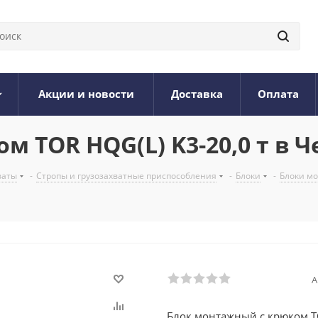
Акции и новости
Доставка
Оплата
 TOR HQG(L) K3-20,0 т в Ч
ваты
-
Стропы и грузозахватные приспособления
-
Блоки
-
Блоки м
А
Блок монтажный с крюком TO