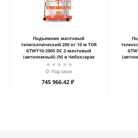
Подъемник мачтовый
По
телескопический 200 кг 10 м TOR
телескопич
GTWY10-200S DC 2-мачтовый
GTWY
(автономный) (N) в Чебоксарах
(автон
Под заказ
745 966.42
₽