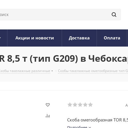
Акции и новости
Доставка
Оплата
8,5 т (тип G209) в Чебокс
Скобы такелажные различные
-
Скобы такелажные омегообразные тип 
А
Скоба омегообразная TOR 8,5
Подробнее