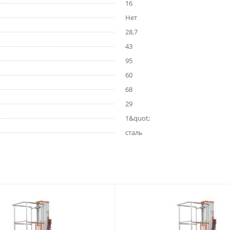
16
Нет
28,7
43
95
60
68
29
1&quot;
сталь