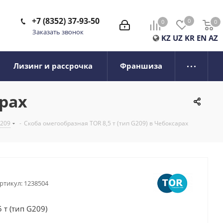
+7 (8352) 37-93-50
0
0
0
0
Заказать звонок
KZ
UZ
KR
EN
AZ
Лизинг и рассрочка
Франшиза
арах
G209
-
Скоба омегообразная TOR 8,5 т (тип G209) в Чебоксарах
ртикул:
1238504
 т (тип G209)