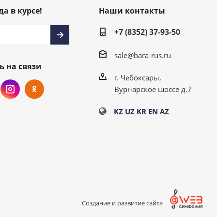
да в курсе!
Наши контакты
+7 (8352) 37-93-50
sale@bara-rus.ru
ь на связи
г. Чебоксары,
Вурнарское шоссе д.7
KZ
UZ
KR
EN
AZ
Создание и развитие сайта