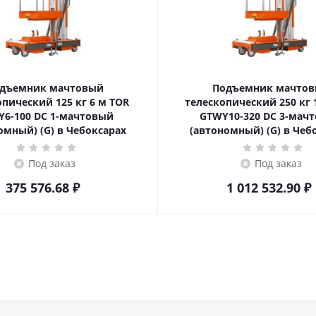
дъемник мачтовый
Подъемник мачто
еский 125 кг 6 м TOR
телескопический 250 кг 10 м TOR
6-100 DC 1-мачтовый
GTWY10-320 DC 3-мач
омный) (G) в Чебоксарах
(автономный) (G) в Чеб
Под заказ
Под заказ
375 576.68
₽
1 012 532.90
₽