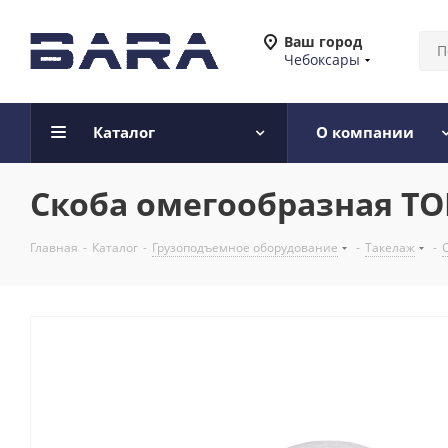
Ваш город
Чебоксары
Каталог
О компании
Скоба омегообразная TOR 
Главная
-
Каталог
-
Грузоподъемное оборудование
-
Такелаж
-