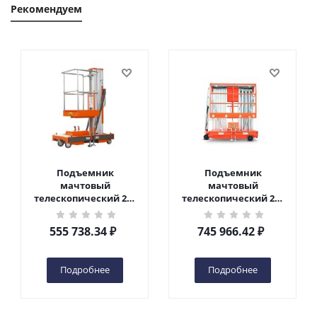
Рекомендуем
Подъемник
Подъемник
мачтовый
мачтовый
телескопический 200
телескопический 200
кг 6 м TOR GTWY6-200S
кг 10 м TOR GTWY10-
DC 2-мачтовый
200S DC 2-мачтовый
555 738.34
₽
745 966.42
₽
(автономный) (G) в
(автономный) (N) в
Чебоксарах
Чебоксарах
Подробнее
Подробнее