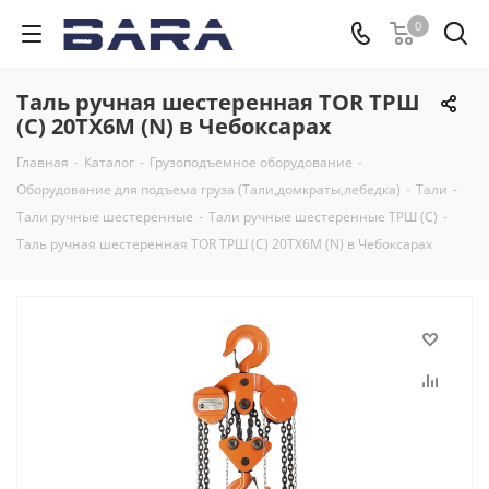
0
Таль ручная шестеренная TOR ТРШ
(C) 20ТХ6М (N) в Чебоксарах
Главная
-
Каталог
-
Грузоподъемное оборудование
-
Оборудование для подъема груза (Тали,домкраты,лебедка)
-
Тали
-
Тали ручные шестеренные
-
Тали ручные шестеренные ТРШ (С)
-
Таль ручная шестеренная TOR ТРШ (C) 20ТХ6М (N) в Чебоксарах