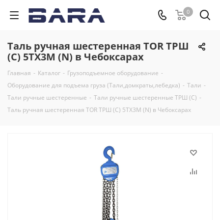
0
Таль ручная шестеренная TOR ТРШ
(C) 5ТХ3М (N) в Чебоксарах
Главная
-
Каталог
-
Грузоподъемное оборудование
-
Оборудование для подъема груза (Тали,домкраты,лебедка)
-
Тали
-
Тали ручные шестеренные
-
Тали ручные шестеренные ТРШ (С)
-
Таль ручная шестеренная TOR ТРШ (C) 5ТХ3М (N) в Чебоксарах