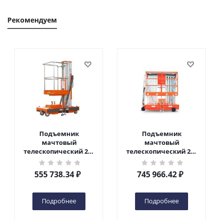
Рекомендуем
Подъемник
Подъемник
мачтовый
мачтовый
телескопический 200
телескопический 200
кг 6 м TOR GTWY6-200S
кг 10 м TOR GTWY10-
DC 2-мачтовый
200S DC 2-мачтовый
555 738.34
₽
745 966.42
₽
(автономный) (G) в
(автономный) (N) в
Чебоксарах
Чебоксарах
Подробнее
Подробнее