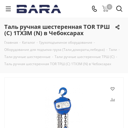
0
Таль ручная шестеренная TOR ТРШ
(C) 1ТХ3М (N) в Чебоксарах
Главная
-
Каталог
-
Грузоподъемное оборудование
-
Оборудование для подъема груза (Тали,домкраты,лебедка)
-
Тали
-
Тали ручные шестеренные
-
Тали ручные шестеренные ТРШ (С)
-
Таль ручная шестеренная TOR ТРШ (C) 1ТХ3М (N) в Чебоксарах