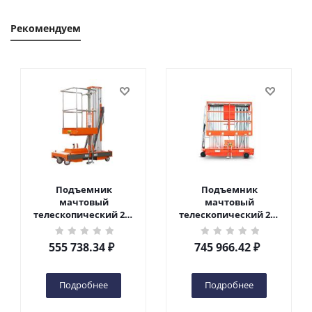
Рекомендуем
Подъемник
Подъемник
мачтовый
мачтовый
телескопический 200
телескопический 200
кг 6 м TOR GTWY6-200S
кг 10 м TOR GTWY10-
DC 2-мачтовый
200S DC 2-мачтовый
555 738.34
₽
745 966.42
₽
(автономный) (G) в
(автономный) (N) в
Чебоксарах
Чебоксарах
Подробнее
Подробнее