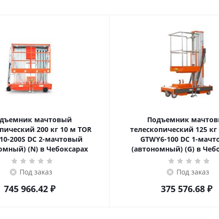
дъемник мачтовый
Подъемник мачто
ский 200 кг 10 м TOR
телескопический 125 кг 6 м TOR
10-200S DC 2-мачтовый
GTWY6-100 DC 1-мач
омный) (N) в Чебоксарах
(автономный) (G) в Чеб
Под заказ
Под заказ
745 966.42
₽
375 576.68
₽