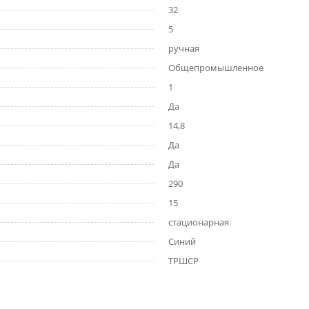
32
5
ручная
Общепромышленное
1
Да
14,8
Да
Да
290
15
стационарная
Синий
ТРШСР