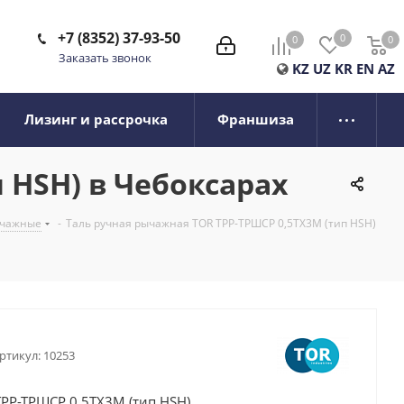
+7 (8352) 37-93-50
0
0
0
0
Заказать звонок
KZ
UZ
KR
EN
AZ
Лизинг и рассрочка
Франшиза
 HSH) в Чебоксарах
ычажные
-
Таль ручная рычажная TOR ТРР-ТРШСР 0,5ТХ3М (тип HSH)
ртикул:
10253
РР-ТРШСР 0,5ТХ3М (тип HSH)