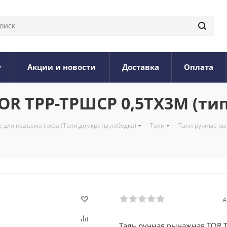
Акции и новости
Доставка
Оплата
OR ТРР-ТРШСР 0,5ТХ3М (тип
 для подъема груза (Тали,домкраты,лебедка)
-
Тали
-
Тали ручные р
А
Таль ручная рычажная TOR Т