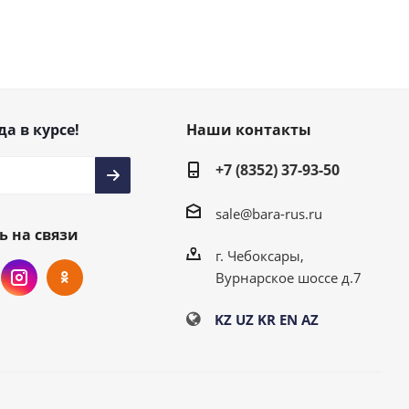
да в курсе!
Наши контакты
+7 (8352) 37-93-50
sale@bara-rus.ru
ь на связи
г. Чебоксары,
Вурнарское шоссе д.7
KZ
UZ
KR
EN
AZ