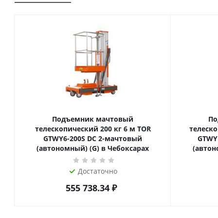
Подъемник мачтовый
По
телескопический 200 кг 6 м TOR
телескопиче
GTWY6-200S DC 2-мачтовый
GTWY
(автономный) (G) в Чебоксарах
(автон
Достаточно
555 738.34
₽