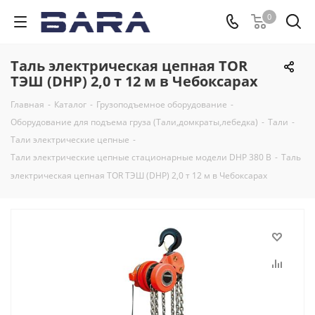
0
Таль электрическая цепная TOR
ТЭШ (DHP) 2,0 т 12 м в Чебоксарах
Главная
-
Каталог
-
Грузоподъемное оборудование
-
Оборудование для подъема груза (Тали,домкраты,лебедка)
-
Тали
-
Тали электрические цепные
-
Тали электрические цепные стационарные модели DHP 380 В
-
Таль
электрическая цепная TOR ТЭШ (DHP) 2,0 т 12 м в Чебоксарах