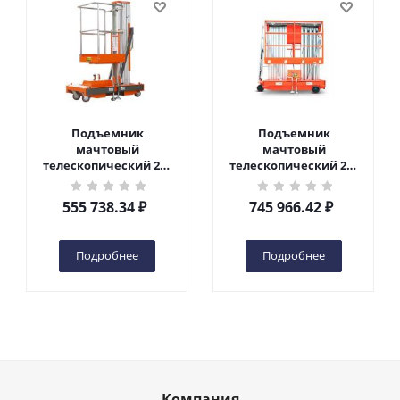
Подъемник
Подъемник
мачтовый
мачтовый
телескопический 200
телескопический 200
кг 6 м TOR GTWY6-200S
кг 10 м TOR GTWY10-
DC 2-мачтовый
200S DC 2-мачтовый
555 738.34
₽
745 966.42
₽
(автономный) (G) в
(автономный) (N) в
Чебоксарах
Чебоксарах
Подробнее
Подробнее
Компания