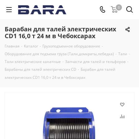
0
Барабан для талей электрических
CD1 16,0 т 24 м в Чебоксарах
Главная
-
Каталог
-
Грузоподъемное оборудование
-
Оборудование для подъема груза (Тали,домкраты,лебедка)
-
Тали
-
Тали электрические канатные
-
Запчасти для талей и тельферов
-
Барабаны для талей электрических CD
-
Барабан для талей
электрических CD1 16,0 т 24 м в Чебоксарах