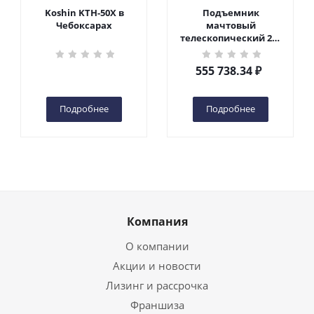
Koshin KTH-50X в
Подъемник
Чебоксарах
мачтовый
телескопический 200
кг 6 м TOR GTWY6-200S
DC 2-мачтовый
555 738.34
₽
(автономный) (G) в
Чебоксарах
Подробнее
Подробнее
Компания
О компании
Акции и новости
Лизинг и рассрочка
Франшиза