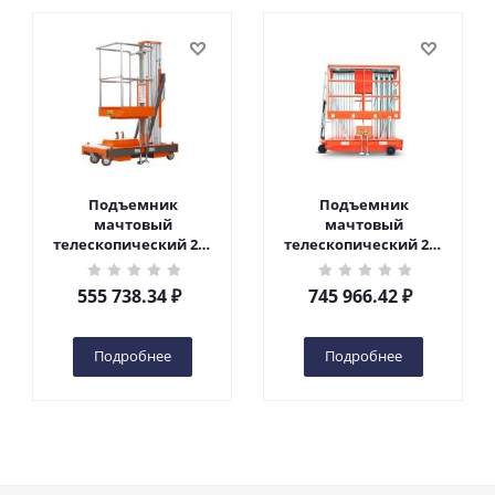
Подъемник
Подъемник
мачтовый
мачтовый
телескопический 200
телескопический 200
кг 6 м TOR GTWY6-200S
кг 10 м TOR GTWY10-
DC 2-мачтовый
200S DC 2-мачтовый
555 738.34
₽
745 966.42
₽
(автономный) (G) в
(автономный) (N) в
Чебоксарах
Чебоксарах
Подробнее
Подробнее