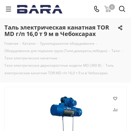
0
Таль электрическая канатная TOR
MD г/п 16,0 т 9 м в Чебоксарах
Главная
-
Каталог
-
Грузоподъемное оборудование
-
Оборудование для подъема груза (Тали,домкраты,лебедка)
-
Тали
-
Тали электрические канатные
-
Тали электрические двухскоростные модели MD (380 В)
-
Таль
электрическая канатная TOR MD г/п 16,0 т 9 м в Чебоксарах