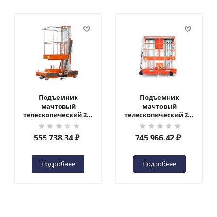
Подъемник
Подъемник
мачтовый
мачтовый
телескопический 200
телескопический 200
кг 6 м TOR GTWY6-200S
кг 10 м TOR GTWY10-
DC 2-мачтовый
200S DC 2-мачтовый
555 738.34
₽
745 966.42
₽
(автономный) (G) в
(автономный) (N) в
Чебоксарах
Чебоксарах
Подробнее
Подробнее