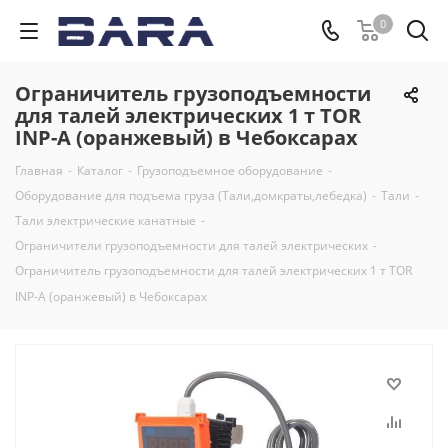
0
Ограничитель грузоподъемности
для талей электрических 1 т TOR
INP-A (оранжевый) в Чебоксарах
Главная
-
Каталог
-
Грузоподъемное оборудование
-
Оборудование для подъема груза (Тали,домкраты,лебедка)
-
Тали
-
Тали электрические канатные
-
Ограничители грузоподъемности для талей электрических
-
Ограничитель грузоподъемности для талей электрических 1 т TOR
INP-A (оранжевый) в Чебоксарах