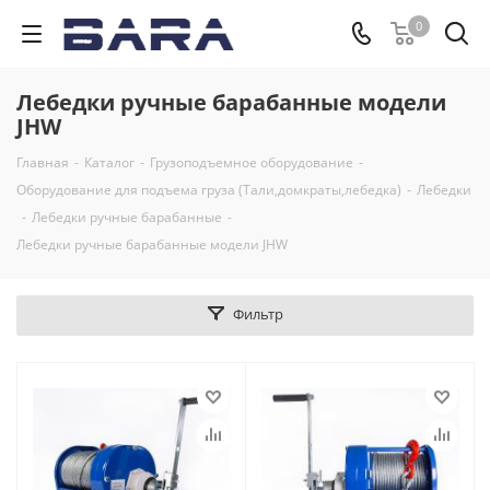
0
Лебедки ручные барабанные модели
JHW
Главная
-
Каталог
-
Грузоподъемное оборудование
-
Оборудование для подъема груза (Тали,домкраты,лебедка)
-
Лебедки
-
Лебедки ручные барабанные
-
Лебедки ручные барабанные модели JHW
Фильтр