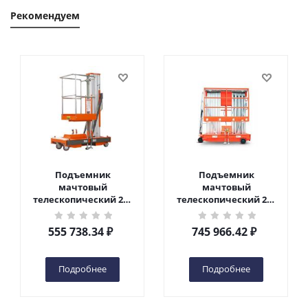
Рекомендуем
Подъемник
Подъемник
мачтовый
мачтовый
телескопический 200
телескопический 200
кг 6 м TOR GTWY6-200S
кг 10 м TOR GTWY10-
DC 2-мачтовый
200S DC 2-мачтовый
555 738.34
₽
745 966.42
₽
(автономный) (G) в
(автономный) (N) в
Чебоксарах
Чебоксарах
Подробнее
Подробнее