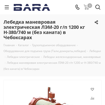
0
Лебедка маневровая
электрическая ЛЭМ-20 г/п 1200 кг
H-380/740 м (без каната) в
Чебоксарах
Главная
-
Каталог
-
Грузоподъемное оборудование
-
Оборудование для подъема груза (Тали,домкраты,лебедка)
-
Лебедки
-
Лебедки электрические
-
Лебедки железнодорожные, маневровые
-
Лебедка маневровая электрическая ЛЭМ-20 г/п 1200 кг H-380/740 м
(без каната) в Чебоксарах