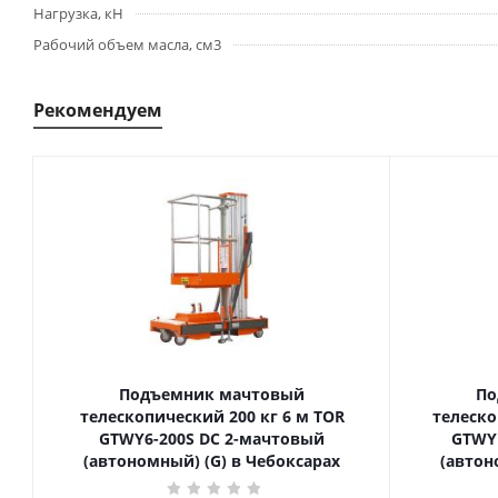
Нагрузка, кН
Рабочий объем масла, см3
Рекомендуем
Подъемник мачтовый
По
телескопический 200 кг 6 м TOR
телескопиче
GTWY6-200S DC 2-мачтовый
GTWY
(автономный) (G) в Чебоксарах
(автон