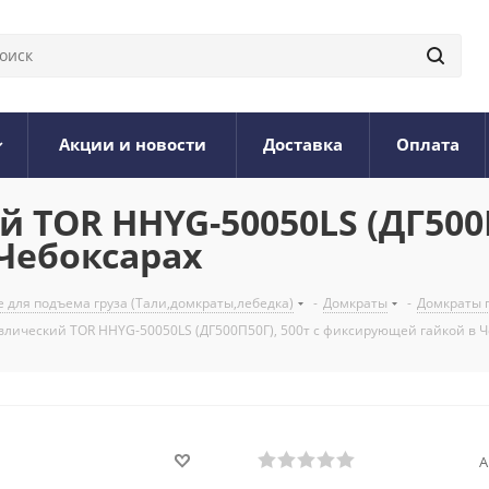
Акции и новости
Доставка
Оплата
TOR HHYG-50050LS (ДГ500П5
Чебоксарах
 для подъема груза (Тали,домкраты,лебедка)
-
Домкраты
-
Домкраты 
влический TOR HHYG-50050LS (ДГ500П50Г), 500т с фиксирующей гайкой в Ч
А