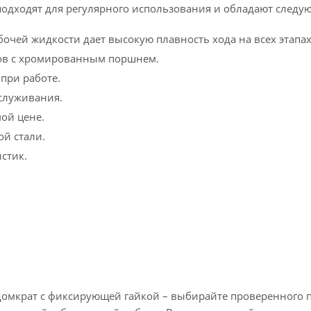
подходят для регулярного использования и обладают след
бочей жидкости дает высокую плавность хода на всех этапах
вов с хромированным поршнем.
при работе.
бслуживания.
ой цене.
ой стали.
стик.
омкрат с фиксирующей гайкой – выбирайте проверенного п