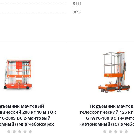
5111
3653
дъемник мачтовый
Подъемник мачто
ский 200 кг 10 м TOR
телескопический 125 кг 6 м TOR
10-200S DC 2-мачтовый
GTWY6-100 DC 1-мач
омный) (N) в Чебоксарах
(автономный) (G) в Чеб