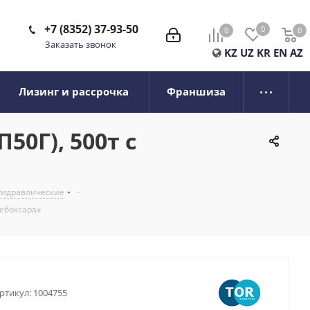
+7 (8352) 37-93-50
0
0
0
0
Заказать звонок
KZ
UZ
KR
EN
AZ
Лизинг и рассрочка
Франшиза
0Г), 500т с
гидравлические
-
ебоксарах
ртикул:
1004755