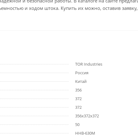
надежной и безопасной работы. В каталоге на сайте предла
емностью и ходом штока. Купить их можно, оставив заявку,
TOR Industries
Россия
Китай
356
372
372
356х372х372
50
HHB-630M