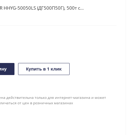
 HHYG-50050LS (ДГ500П50Г), 500т с...
ину
Купить в 1 клик
ена действительна только для интернет-магазина и может
тличаться от цен в розничных магазинах