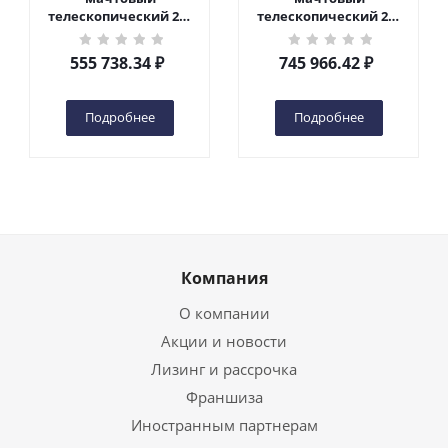
телескопический 200
телескопический 200
кг 6 м TOR GTWY6-200S
кг 10 м TOR GTWY10-
DC 2-мачтовый
200S DC 2-мачтовый
555 738.34
₽
745 966.42
₽
(автономный) (G) в
(автономный) (N) в
Чебоксарах
Чебоксарах
Подробнее
Подробнее
Компания
О компании
Акции и новости
Лизинг и рассрочка
Франшиза
Иностранным партнерам