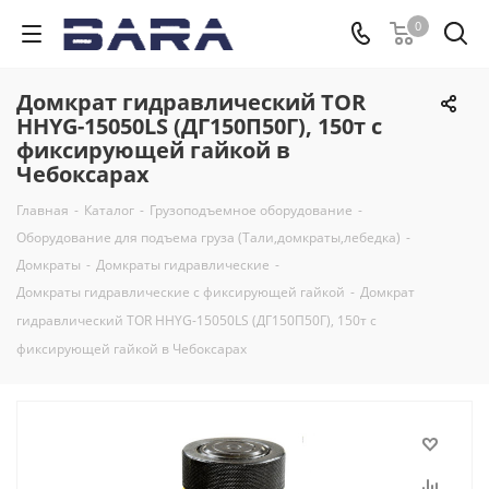
0
Домкрат гидравлический TOR
HHYG-15050LS (ДГ150П50Г), 150т с
фиксирующей гайкой в
Чебоксарах
Главная
-
Каталог
-
Грузоподъемное оборудование
-
Оборудование для подъема груза (Тали,домкраты,лебедка)
-
Домкраты
-
Домкраты гидравлические
-
Домкраты гидравлические с фиксирующей гайкой
-
Домкрат
гидравлический TOR HHYG-15050LS (ДГ150П50Г), 150т с
фиксирующей гайкой в Чебоксарах