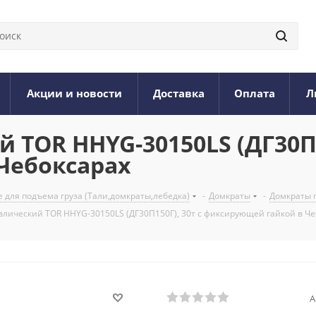
Акции и новости
Доставка
Оплата
Л
TOR HHYG-30150LS (ДГ30П15
Чебоксарах
 для подъема груза (Тали,домкраты,лебедка)
-
Домкраты
-
Домкраты 
влический TOR HHYG-30150LS (ДГ30П150Г), 30т с фиксирующей гайкой в Че
А