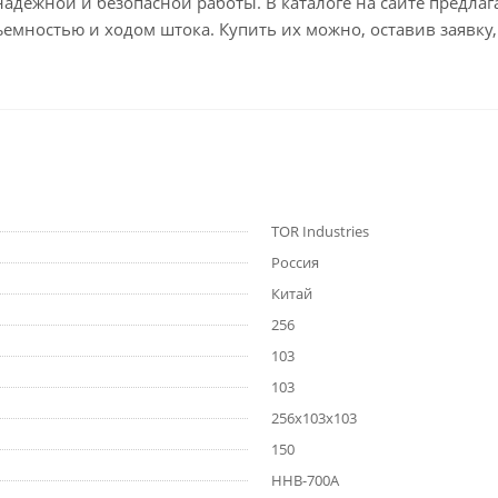
надежной и безопасной работы. В каталоге на сайте предла
емностью и ходом штока. Купить их можно, оставив заявку,
TOR Industries
Россия
Китай
256
103
103
256х103х103
150
HHB-700A