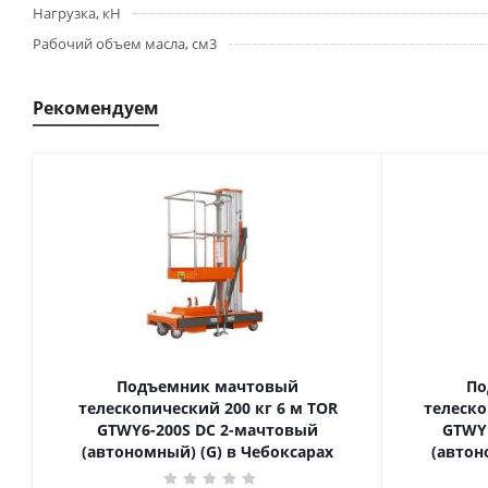
Нагрузка, кН
Рабочий объем масла, см3
Рекомендуем
Подъемник мачтовый
По
телескопический 200 кг 6 м TOR
телескопиче
GTWY6-200S DC 2-мачтовый
GTWY
(автономный) (G) в Чебоксарах
(автон