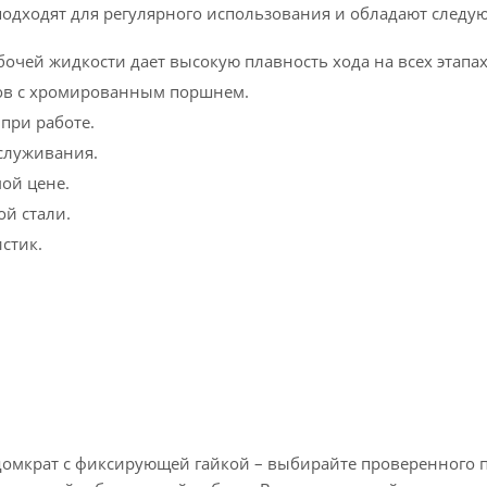
подходят для регулярного использования и обладают след
бочей жидкости дает высокую плавность хода на всех этапах
вов с хромированным поршнем.
при работе.
бслуживания.
ой цене.
ой стали.
стик.
омкрат с фиксирующей гайкой – выбирайте проверенного п