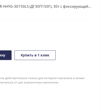
 HHYG-30150LS (ДГ30П150Г), 30т с фиксирующей...
ину
Купить в 1 клик
ена действительна только для интернет-магазина и может
тличаться от цен в розничных магазинах