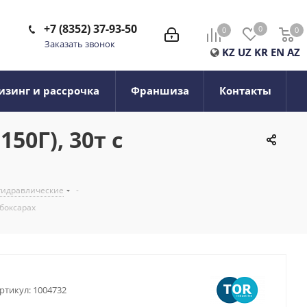
+7 (8352) 37-93-50
0
0
0
0
Заказать звонок
KZ
UZ
KR
EN
AZ
изинг и рассрочка
Франшиза
Контакты
0Г), 30т с
гидравлические
-
боксарах
ртикул:
1004732