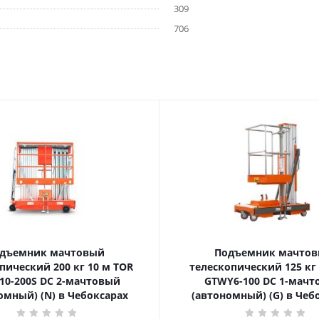
309
706
дъемник мачтовый
Подъемник мачто
ский 200 кг 10 м TOR
телескопический 125 кг 6 м TOR
10-200S DC 2-мачтовый
GTWY6-100 DC 1-мач
омный) (N) в Чебоксарах
(автономный) (G) в Чеб