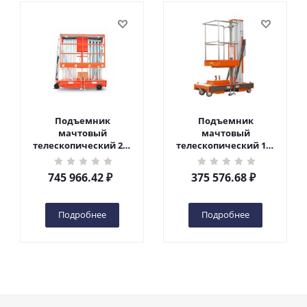
Подъемник
Подъемник
мачтовый
мачтовый
телескопический 200
телескопический 125
кг 10 м TOR GTWY10-
кг 6 м TOR GTWY6-100
200S DC 2-мачтовый
DC 1-мачтовый
745 966.42
₽
375 576.68
₽
(автономный) (N) в
(автономный) (G) в
Чебоксарах
Чебоксарах
Подробнее
Подробнее