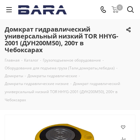
0
Домкрат гидравлический
универсальный низкий TOR HHYG-
2001 (ДУН200М50), 200т в
Чебоксарах
Главная
-
Каталог
-
Грузоподъемное оборудование
-
Оборудование для подъема груза (Тали,домкраты,лебедка)
-
Домкраты
-
Домкраты гидравлические
-
Домкраты гидравлические низкие
-
Домкрат гидравлический
универсальный низкий TOR HHYG-2001 (ДУН200М50), 200т в
Чебоксарах