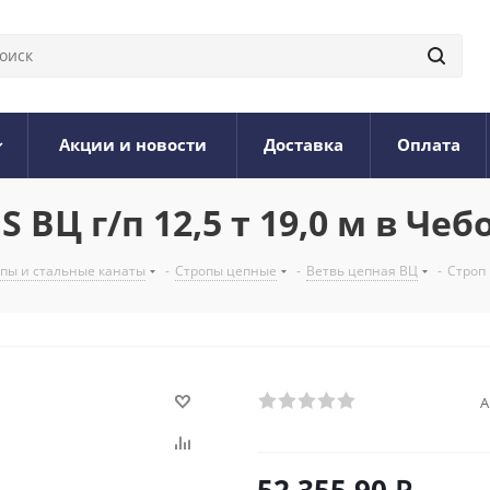
Акции и новости
Доставка
Оплата
ВЦ г/п 12,5 т 19,0 м в Чеб
опы и стальные канаты
-
Стропы цепные
-
Ветвь цепная ВЦ
-
Строп 
А