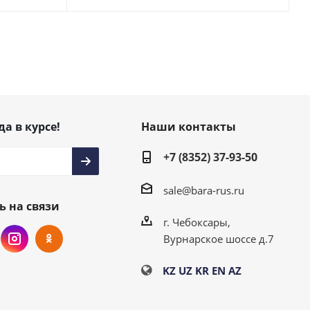
да в курсе!
Наши контакты
+7 (8352) 37-93-50
sale@bara-rus.ru
ь на связи
г. Чебоксары,
Вурнарское шоссе д.7
KZ
UZ
KR
EN
AZ