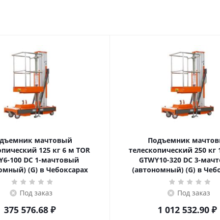
дъемник мачтовый
Подъемник мачто
еский 125 кг 6 м TOR
телескопический 250 кг 10 м TOR
6-100 DC 1-мачтовый
GTWY10-320 DC 3-мач
омный) (G) в Чебоксарах
(автономный) (G) в Чеб
Под заказ
Под заказ
375 576.68
₽
1 012 532.90
₽