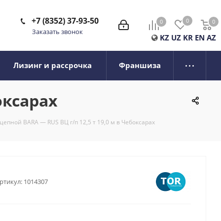
+7 (8352) 37-93-50
0
0
0
0
Заказать звонок
KZ
UZ
KR
EN
AZ
Лизинг и рассрочка
Франшиза
оксарах
цепной BARA — RUS ВЦ г/п 12,5 т 19,0 м в Чебоксарах
ртикул:
1014307