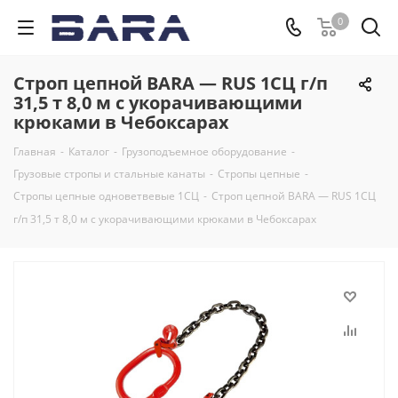
0
Строп цепной BARA — RUS 1СЦ г/п
31,5 т 8,0 м с укорачивающими
крюками в Чебоксарах
Главная
-
Каталог
-
Грузоподъемное оборудование
-
Грузовые стропы и стальные канаты
-
Стропы цепные
-
Стропы цепные одноветвевые 1СЦ
-
Строп цепной BARA — RUS 1СЦ
г/п 31,5 т 8,0 м с укорачивающими крюками в Чебоксарах