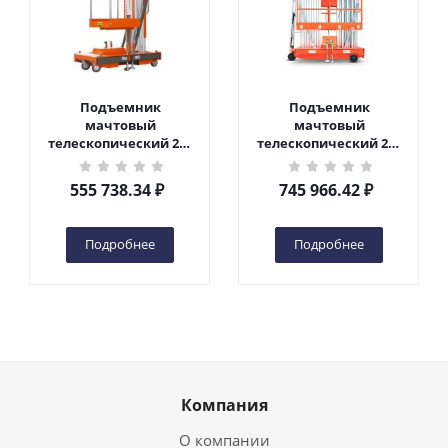
Подъемник
Подъемник
мачтовый
мачтовый
телескопический 200
телескопический 200
кг 6 м TOR GTWY6-200S
кг 10 м TOR GTWY10-
DC 2-мачтовый
200S DC 2-мачтовый
555 738.34
₽
745 966.42
₽
(автономный) (G) в
(автономный) (N) в
Чебоксарах
Чебоксарах
Подробнее
Подробнее
Компания
О компании