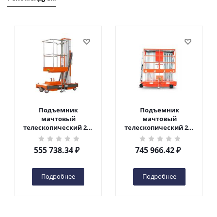
Подъемник
Подъемник
мачтовый
мачтовый
телескопический 200
телескопический 200
кг 6 м TOR GTWY6-200S
кг 10 м TOR GTWY10-
DC 2-мачтовый
200S DC 2-мачтовый
555 738.34
₽
745 966.42
₽
(автономный) (G) в
(автономный) (N) в
Чебоксарах
Чебоксарах
Подробнее
Подробнее