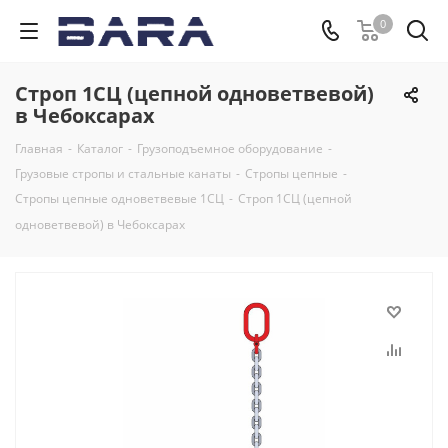
0
Строп 1СЦ (цепной одноветвевой)
в Чебоксарах
Главная
-
Каталог
-
Грузоподъемное оборудование
-
Грузовые стропы и стальные канаты
-
Стропы цепные
-
Стропы цепные одноветвевые 1СЦ
-
Строп 1СЦ (цепной
одноветвевой) в Чебоксарах