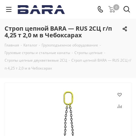
0
Строп цепной BARA — RUS 2СЦ г/п
4,25 т 2,0 м в Чебоксарах
Главная
-
Каталог
-
Грузоподъемное оборудование
-
Грузовые стропы и стальные канаты
-
Стропы цепные
-
Стропы цепные двухветвевые 2СЦ
-
Строп цепной BARA — RUS 2СЦ г/
п 4,25 т 2,0 м в Чебоксарах