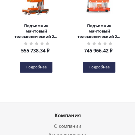
Подъемник
Подъемник
мачтовый
мачтовый
телескопический 200
телескопический 200
кг 6 м TOR GTWY6-200S
кг 10 м TOR GTWY10-
DC 2-мачтовый
200S DC 2-мачтовый
555 738.34
₽
745 966.42
₽
(автономный) (G) в
(автономный) (N) в
Чебоксарах
Чебоксарах
Подробнее
Подробнее
Компания
О компании
Акции и новости