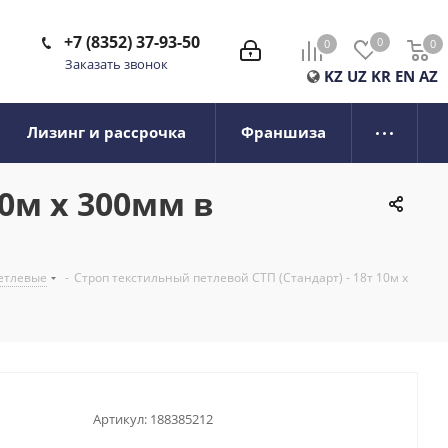
+7 (8352) 37-93-50
0
0
0
0
Заказать звонок
KZ
UZ
KR
EN
AZ
Лизинг и рассрочка
Франшиза
10м х 300мм в
етлевые
-
Строп текстильный петлевой СТП (Стандарт) - 18т 10м х
Артикул:
188385212