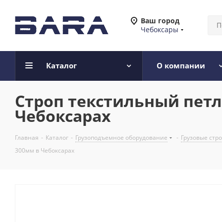
Ваш город
Чебоксары
Каталог
О компании
Строп текстильный петле
Чебоксарах
Главная
-
Каталог
-
Грузоподъемное оборудование
-
Грузовые стр
300мм в Чебоксарах