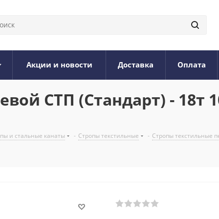
Акции и новости
Доставка
Оплата
вой СТП (Стандарт) - 18т 
опы и стальные канаты
-
Стропы текстильные
-
Стропы текстильные п