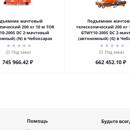
дъемник мачтовый
Подъемник мачто
ский 200 кг 10 м TOR
телескопический 200 кг 10 м TOR
10-200S DC 2-мачтовый
GTWY10-200S DC 2-мач
омный) (N) в Чебоксарах
(автономный) (G) в Чеб
Под заказ
Под заказ
745 966.42
₽
662 452.10
₽
Помощь
Будьте всег