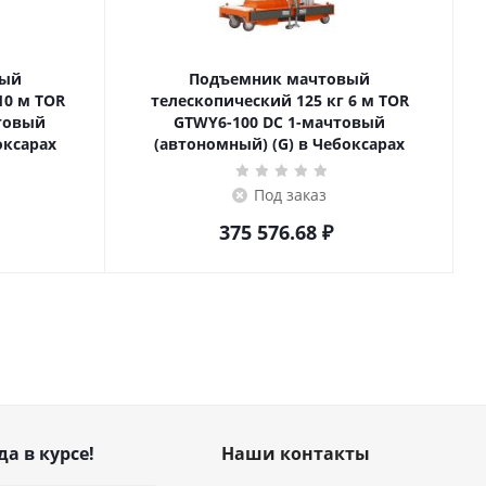
вый
Подъемник мачтовый
телескопический 125 кг 6 м TOR
товый
GTWY6-100 DC 1-мачтовый
оксарах
(автономный) (G) в Чебоксарах
Под заказ
375 576.68
₽
да в курсе!
Наши контакты