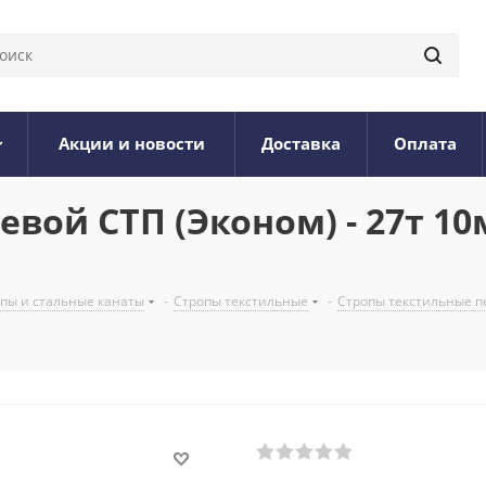
Акции и новости
Доставка
Оплата
вой СТП (Эконом) - 27т 10м
опы и стальные канаты
-
Стропы текстильные
-
Стропы текстильные п