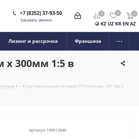
+7 (8352) 37-93-50
0
0
0
0
Заказать звонок
KZ
UZ
KR
EN
AZ
Лизинг и рассрочка
Франшиза
 х 300мм 1:5 в
етлевые
-
Строп текстильный петлевой СТП (Эконом) - 27т 10м х
Артикул:
189012840