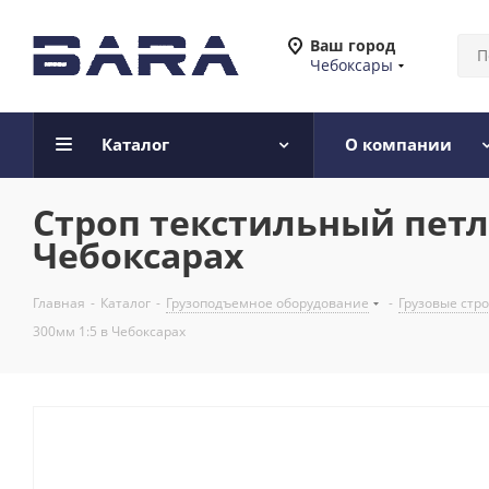
Ваш город
Чебоксары
Каталог
О компании
Строп текстильный петле
Чебоксарах
Главная
-
Каталог
-
Грузоподъемное оборудование
-
Грузовые стр
300мм 1:5 в Чебоксарах