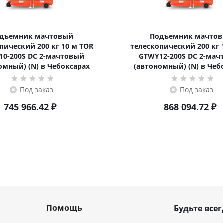
дъемник мачтовый
Подъемник мачто
ский 200 кг 10 м TOR
телескопический 200 кг 12 м TOR
10-200S DC 2-мачтовый
GTWY12-200S DC 2-мач
омный) (N) в Чебоксарах
(автономный) (N) в Чеб
Под заказ
Под заказ
745 966.42
₽
868 094.72
₽
Помощь
Будьте всег