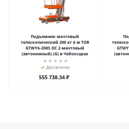
Подъемник мачтовый
По
телескопический 200 кг 6 м TOR
телескопиче
GTWY6-200S DC 2-мачтовый
GTWY
(автономный) (G) в Чебоксарах
(автон
Достаточно
555 738.34
₽