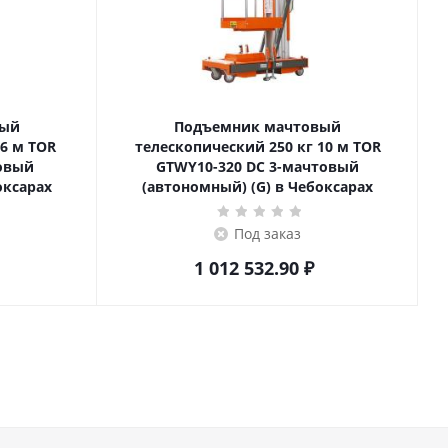
вый
Подъемник мачтовый
телескопический 250 кг 10 м TOR
товый
GTWY10-320 DC 3-мачтовый
оксарах
(автономный) (G) в Чебоксарах
Под заказ
1 012 532.90
₽