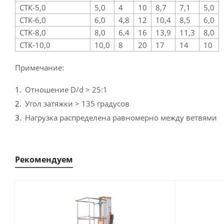
СТК-5,0
5,0
4
10
8,7
7,1
5,0
СТК-6,0
6,0
4,8
12
10,4
8,5
6,0
СТК-8,0
8,0
6,4
16
13,9
11,3
8,0
СТК-10,0
10,0
8
20
17
14
10
Примечание:
Отношение D/d > 25:1
Угол затяжки > 135 градусов
Нагрузка распределена равномерно между ветвями
Рекомендуем