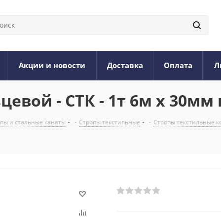
Акции и новости
Доставка
Оплата
Л
евой - СТК - 1т 6м х 30мм
опы и стальные канаты
-
Стропы текстильные
-
Стропы текстильные 