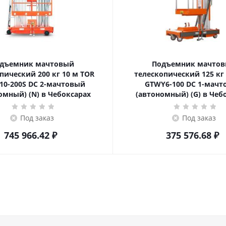
дъемник мачтовый
Подъемник мачто
ский 200 кг 10 м TOR
телескопический 125 кг 6 м TOR
10-200S DC 2-мачтовый
GTWY6-100 DC 1-мач
омный) (N) в Чебоксарах
(автономный) (G) в Чеб
Под заказ
Под заказ
745 966.42
₽
375 576.68
₽