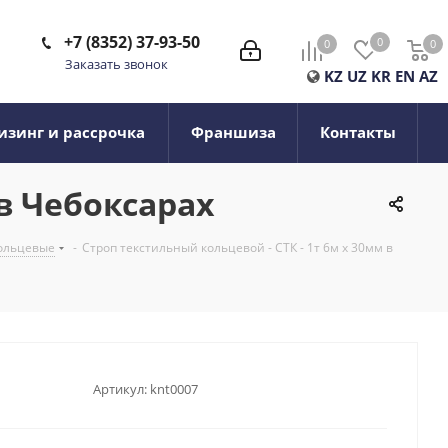
+7 (8352) 37-93-50
0
0
0
0
Заказать звонок
KZ
UZ
KR
EN
AZ
изинг и рассрочка
Франшиза
Контакты
 в Чебоксарах
кольцевые
-
Строп текстильный кольцевой - СТК - 1т 6м х 30мм в
Артикул:
knt0007