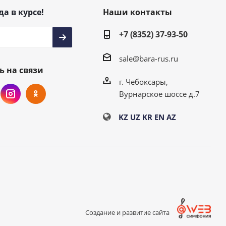
да в курсе!
Наши контакты
+7 (8352) 37-93-50
sale@bara-rus.ru
ь на связи
г. Чебоксары,
Вурнарское шоссе д.7
KZ
UZ
KR
EN
AZ
Создание и развитие сайта