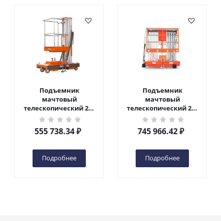
Подъемник
Подъемник
мачтовый
мачтовый
телескопический 200
телескопический 200
кг 6 м TOR GTWY6-200S
кг 10 м TOR GTWY10-
DC 2-мачтовый
200S DC 2-мачтовый
555 738.34
₽
745 966.42
₽
(автономный) (G) в
(автономный) (N) в
Чебоксарах
Чебоксарах
Подробнее
Подробнее