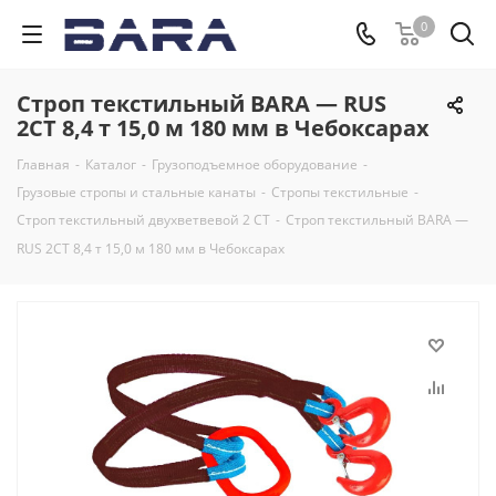
0
Строп текстильный BARA — RUS
2СТ 8,4 т 15,0 м 180 мм в Чебоксарах
Главная
-
Каталог
-
Грузоподъемное оборудование
-
Грузовые стропы и стальные канаты
-
Стропы текстильные
-
Строп текстильный двухветвевой 2 СТ
-
Строп текстильный BARA —
RUS 2СТ 8,4 т 15,0 м 180 мм в Чебоксарах