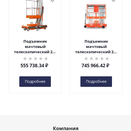
Подъемник
Подъемник
мачтовый
мачтовый
телескопический 200
телескопический 200
кг 6 м TOR GTWY6-200S
кг 10 м TOR GTWY10-
DC 2-мачтовый
200S DC 2-мачтовый
555 738.34
₽
745 966.42
₽
(автономный) (G) в
(автономный) (N) в
Чебоксарах
Чебоксарах
Подробнее
Подробнее
Компания