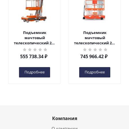
Подъемник
Подъемник
мачтовый
мачтовый
телескопический 200
телескопический 200
кг 6 м TOR GTWY6-200S
кг 10 м TOR GTWY10-
DC 2-мачтовый
200S DC 2-мачтовый
555 738.34
₽
745 966.42
₽
(автономный) (G) в
(автономный) (N) в
Чебоксарах
Чебоксарах
Подробнее
Подробнее
Компания
О компании