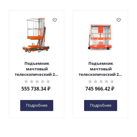
Подъемник
Подъемник
мачтовый
мачтовый
телескопический 200
телескопический 200
кг 6 м TOR GTWY6-200S
кг 10 м TOR GTWY10-
DC 2-мачтовый
200S DC 2-мачтовый
555 738.34
₽
745 966.42
₽
(автономный) (G) в
(автономный) (N) в
Чебоксарах
Чебоксарах
Подробнее
Подробнее