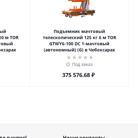
вый
Подъемник мачтовый
телескопический 125 кг 6 м TOR
товый
GTWY6-100 DC 1-мачтовый
оксарах
(автономный) (G) в Чебоксарах
Под заказ
375 576.68
₽
да в курсе!
Наши контакты