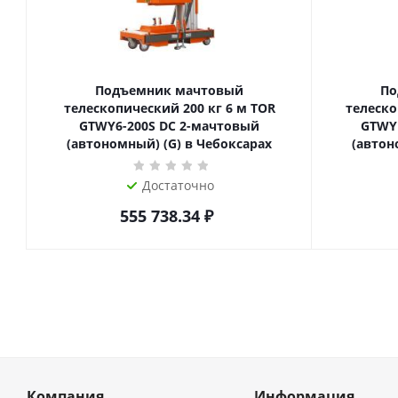
Подъемник мачтовый
По
телескопический 200 кг 6 м TOR
телескопиче
GTWY6-200S DC 2-мачтовый
GTWY
(автономный) (G) в Чебоксарах
(автон
Достаточно
555 738.34
₽
Компания
Информация