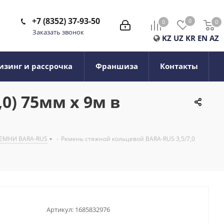
+7 (8352) 37-93-50
0
0
0
0
Заказать звонок
KZ
UZ
KR
EN
AZ
изинг и рассрочка
Франшиза
Контакты
0) 75мм х 9м в
ЕМНИ BARA-RUS
-
Ремень стяжной кольцевой BARA-RUS 3,5/7,0
Артикул:
1685832976