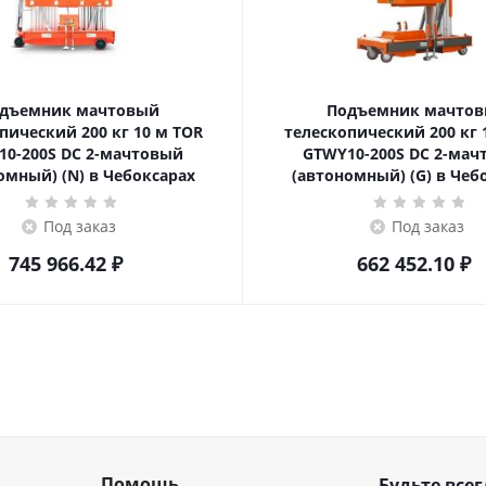
дъемник мачтовый
Подъемник мачто
ский 200 кг 10 м TOR
телескопический 200 кг 10 м TOR
10-200S DC 2-мачтовый
GTWY10-200S DC 2-мач
омный) (N) в Чебоксарах
(автономный) (G) в Чеб
Под заказ
Под заказ
745 966.42
₽
662 452.10
₽
Помощь
Будьте всег