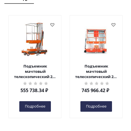
Подъемник
Подъемник
мачтовый
мачтовый
телескопический 200
телескопический 200
кг 6 м TOR GTWY6-200S
кг 10 м TOR GTWY10-
DC 2-мачтовый
200S DC 2-мачтовый
555 738.34
₽
745 966.42
₽
(автономный) (G) в
(автономный) (N) в
Чебоксарах
Чебоксарах
Подробнее
Подробнее