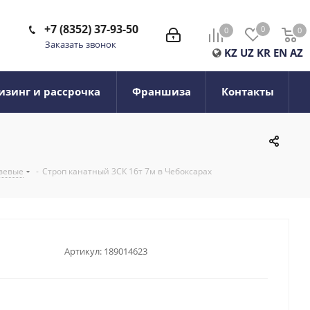
+7 (8352) 37-93-50
0
0
0
0
Заказать звонок
KZ
UZ
KR
EN
AZ
изинг и рассрочка
Франшиза
Контакты
вевые
-
Строп канатный 3СК 16т 7м в Чебоксарах
Артикул:
189014623