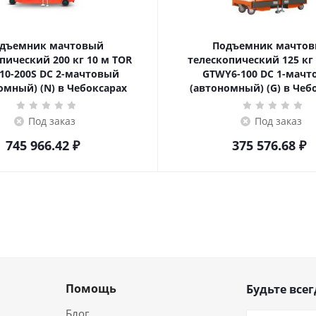
дъемник мачтовый
Подъемник мачто
ский 200 кг 10 м TOR
телескопический 125 кг 6 м TOR
10-200S DC 2-мачтовый
GTWY6-100 DC 1-мач
омный) (N) в Чебоксарах
(автономный) (G) в Чеб
Под заказ
Под заказ
745 966.42
₽
375 576.68
₽
Помощь
Будьте всег
Блог