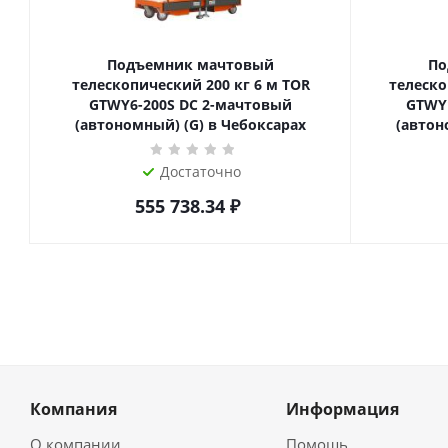
Подъемник мачтовый
По
телескопический 200 кг 6 м TOR
телескопиче
GTWY6-200S DC 2-мачтовый
GTWY
(автономный) (G) в Чебоксарах
(автон
Достаточно
555 738.34
₽
Компания
Информация
О компании
Помощь