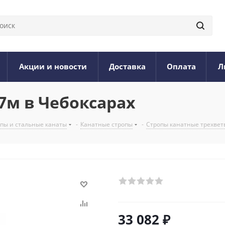
Акции и новости
Доставка
Оплата
Л
7м в Чебоксарах
опы и стальные канаты
-
Канатные стропы
-
Стропы канатные трехвет
33 082
₽