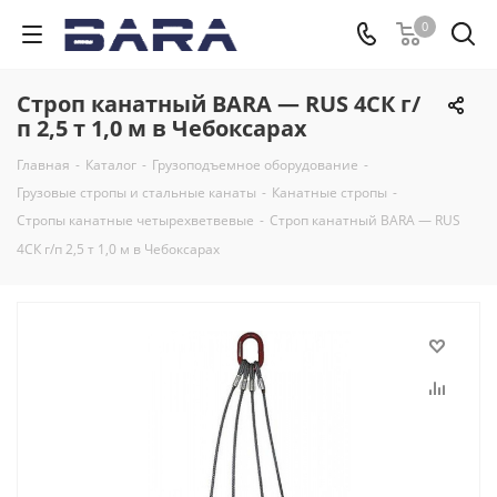
0
Строп канатный BARA — RUS 4СК г/
п 2,5 т 1,0 м в Чебоксарах
Главная
-
Каталог
-
Грузоподъемное оборудование
-
Грузовые стропы и стальные канаты
-
Канатные стропы
-
Стропы канатные четырехветвевые
-
Строп канатный BARA — RUS
4СК г/п 2,5 т 1,0 м в Чебоксарах