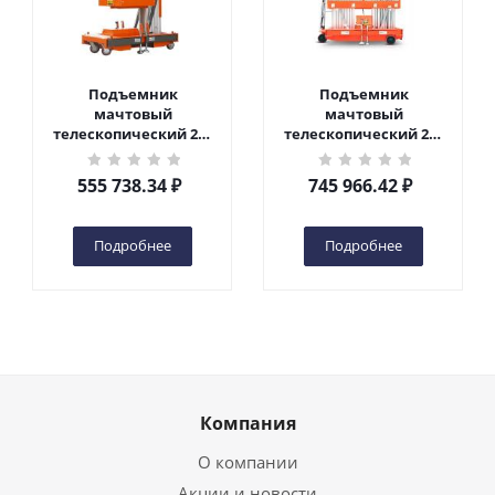
Подъемник
Подъемник
мачтовый
мачтовый
телескопический 200
телескопический 200
кг 6 м TOR GTWY6-200S
кг 10 м TOR GTWY10-
DC 2-мачтовый
200S DC 2-мачтовый
555 738.34
₽
745 966.42
₽
(автономный) (G) в
(автономный) (N) в
Чебоксарах
Чебоксарах
Подробнее
Подробнее
Компания
О компании
Акции и новости