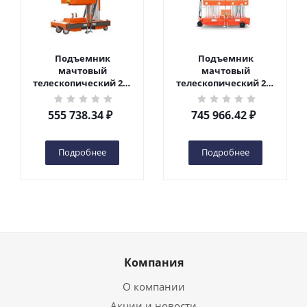
Подъемник
Подъемник
мачтовый
мачтовый
телескопический 200
телескопический 200
кг 6 м TOR GTWY6-200S
кг 10 м TOR GTWY10-
DC 2-мачтовый
200S DC 2-мачтовый
555 738.34
₽
745 966.42
₽
(автономный) (G) в
(автономный) (N) в
Чебоксарах
Чебоксарах
Подробнее
Подробнее
Компания
О компании
Акции и новости