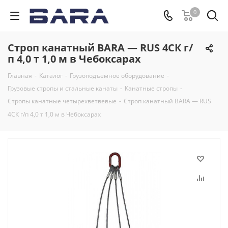
0
Строп канатный BARA — RUS 4СК г/
п 4,0 т 1,0 м в Чебоксарах
Главная
-
Каталог
-
Грузоподъемное оборудование
-
Грузовые стропы и стальные канаты
-
Канатные стропы
-
Стропы канатные четырехветвевые
-
Строп канатный BARA — RUS
4СК г/п 4,0 т 1,0 м в Чебоксарах