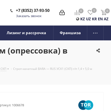
+7 (8352) 37-93-50
0
0
0
0
Заказать звонок
KZ
UZ
KR
EN
AZ
Лизинг и рассрочка
Франшиза
 м (опрессовка) в
 СКП
-
Строп канатный BARA — RUS УСК1 (СКП) г/п 1,4 т 5,0 м
ртикул:
1006678