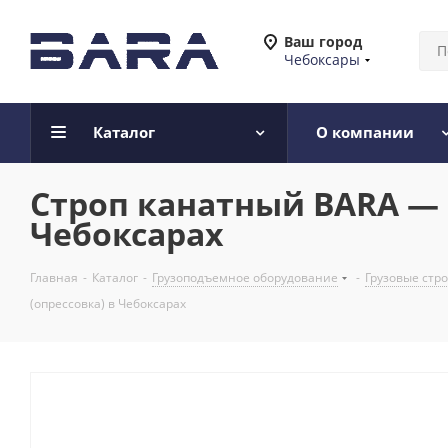
Ваш город
Чебоксары
Каталог
О компании
Строп канатный BARA — RU
Чебоксарах
Главная
-
Каталог
-
Грузоподъемное оборудование
-
Грузовые стр
(опрессовка) в Чебоксарах