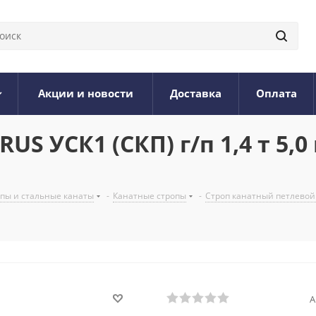
Акции и новости
Доставка
Оплата
S УСК1 (СКП) г/п 1,4 т 5,0
опы и стальные канаты
-
Канатные стропы
-
Строп канатный петлевой
А