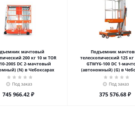
дъемник мачтовый
Подъемник мачто
ский 200 кг 10 м TOR
телескопический 125 кг 6 м TOR
10-200S DC 2-мачтовый
GTWY6-100 DC 1-мач
омный) (N) в Чебоксарах
(автономный) (G) в Чеб
Под заказ
Под заказ
745 966.42
₽
375 576.68
₽