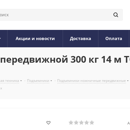
Акции и новости
Доставка
Оплата
едвижной 300 кг 14 м TOR 
ая техника
-
Подъемники
-
Подъемники ножничные передвижные
ах
А