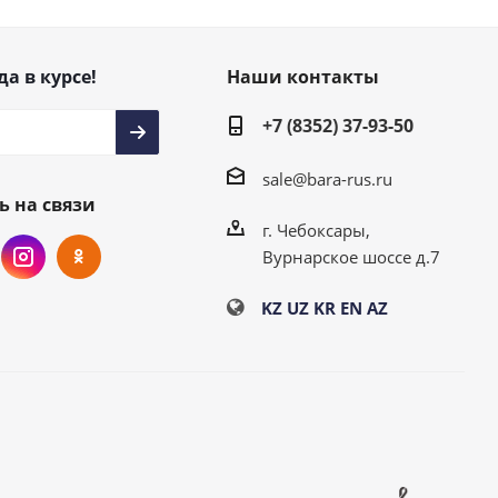
да в курсе!
Наши контакты
+7 (8352) 37-93-50
sale@bara-rus.ru
ь на связи
г. Чебоксары,
Вурнарское шоссе д.7
KZ
UZ
KR
EN
AZ