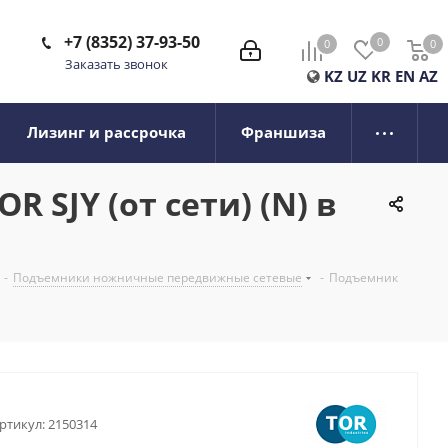
+7 (8352) 37-93-50
0
0
0
0
Заказать звонок
KZ
UZ
KR
EN
AZ
Лизинг и рассрочка
Франшиза
SJY (от сети) (N) в
-
Подъемники ножничные передвижные сетевые
-
Подъемник
ртикул:
2150314