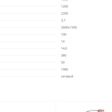
1200
2200
3,7
2600х1500
100
14
14,0
380
50
1980
сетевой