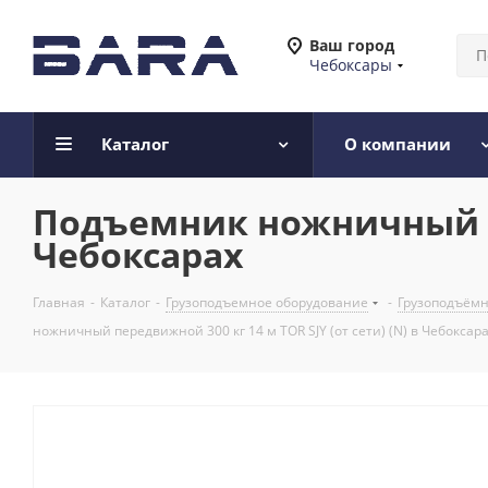
Ваш город
Чебоксары
Каталог
О компании
Подъемник ножничный пер
Чебоксарах
Главная
-
Каталог
-
Грузоподъемное оборудование
-
Грузоподъёмн
ножничный передвижной 300 кг 14 м TOR SJY (от сети) (N) в Чебоксар