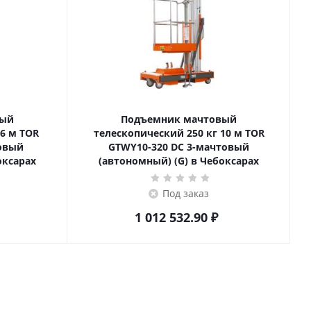
вый
Подъемник мачтовый
телескопический 250 кг 10 м TOR
товый
GTWY10-320 DC 3-мачтовый
оксарах
(автономный) (G) в Чебоксарах
Под заказ
1 012 532.90
₽