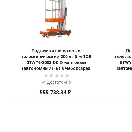
Подъемник мачтовый
По
телескопический 200 кг 6 м TOR
телескопиче
GTWY6-200S DC 2-мачтовый
GTWY
(автономный) (G) в Чебоксарах
(автон
Достаточно
555 738.34
₽