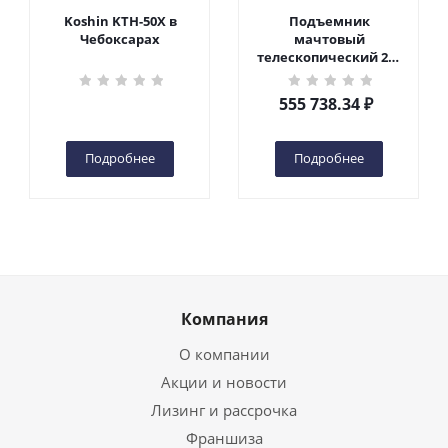
Koshin KTH-50X в
Подъемник
Чебоксарах
мачтовый
телескопический 200
кг 6 м TOR GTWY6-200S
DC 2-мачтовый
555 738.34
₽
(автономный) (G) в
Чебоксарах
Подробнее
Подробнее
Компания
О компании
Акции и новости
Лизинг и рассрочка
Франшиза