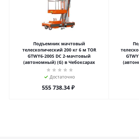
Подъемник мачтовый
По
телескопический 200 кг 6 м TOR
телескопиче
GTWY6-200S DC 2-мачтовый
GTWY
(автономный) (G) в Чебоксарах
(автон
Достаточно
555 738.34
₽