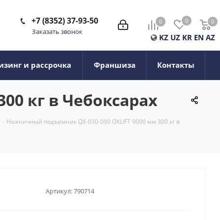
+7 (8352) 37-93-50
0
0
0
0
Заказать звонок
KZ
UZ
KR
EN
AZ
изинг и рассрочка
Франшиза
Контакты
00 кг в Чебоксарах
-
Ножничный подъемник QX-030-090 OXLIFT 9000 мм 300 кг в
Артикул:
790714