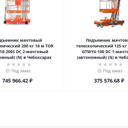
дъемник мачтовый
Подъемник мачто
ский 200 кг 10 м TOR
телескопический 125 кг 6 м TOR
10-200S DC 2-мачтовый
GTWY6-100 DC 1-мач
омный) (N) в Чебоксарах
(автономный) (G) в Чеб
Под заказ
Под заказ
745 966.42
₽
375 576.68
₽