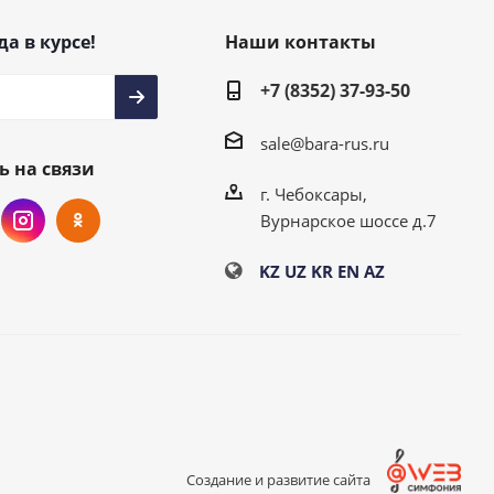
да в курсе!
Наши контакты
+7 (8352) 37-93-50
sale@bara-rus.ru
ь на связи
г. Чебоксары,
Вурнарское шоссе д.7
KZ
UZ
KR
EN
AZ
Создание и развитие сайта