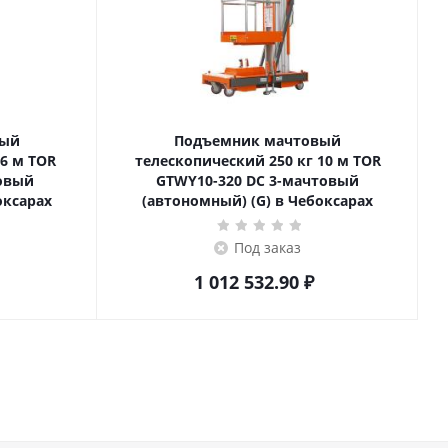
вый
Подъемник мачтовый
телескопический 250 кг 10 м TOR
товый
GTWY10-320 DC 3-мачтовый
оксарах
(автономный) (G) в Чебоксарах
Под заказ
1 012 532.90
₽