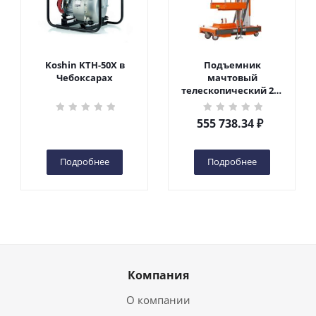
Koshin KTH-50X в
Подъемник
Чебоксарах
мачтовый
телескопический 200
кг 6 м TOR GTWY6-200S
DC 2-мачтовый
555 738.34
₽
(автономный) (G) в
Чебоксарах
Подробнее
Подробнее
Компания
О компании