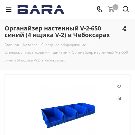
0
Органайзер настенный V-2-650
синий (4 ящика V-2) в Чебоксарах
Главная
-
Каталог
-
Складское оборудование
-
Стеллаж с пластиковыми ящиками
-
Органайзер настенный V-2-650
синий (4 ящика V-2) в Чебоксарах