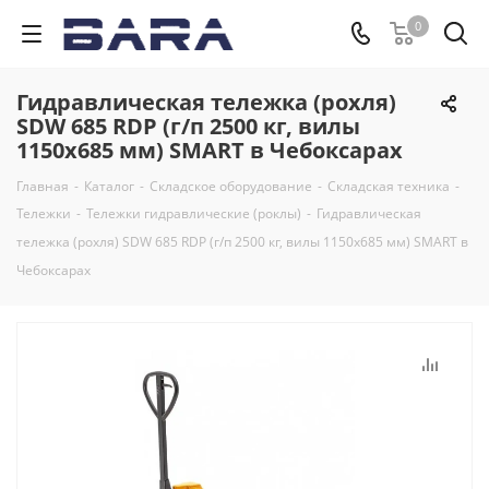
0
Гидравлическая тележка (рохля)
SDW 685 RDP (г/п 2500 кг, вилы
1150x685 мм) SMART в Чебоксарах
Главная
-
Каталог
-
Складское оборудование
-
Складская техника
-
Тележки
-
Тележки гидравлические (роклы)
-
Гидравлическая
тележка (рохля) SDW 685 RDP (г/п 2500 кг, вилы 1150x685 мм) SMART в
Чебоксарах