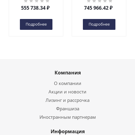
DC 2-мачтовый
200S DC 2-мачтовый
555 738.34
₽
745 966.42
₽
(автономный) (G) в
(автономный) (N) в
Чебоксарах
Чебоксарах
Подробнее
Подробнее
Компания
О компании
Акции и новости
Лизинг и рассрочка
Франшиза
Иностранным партнерам
Информация