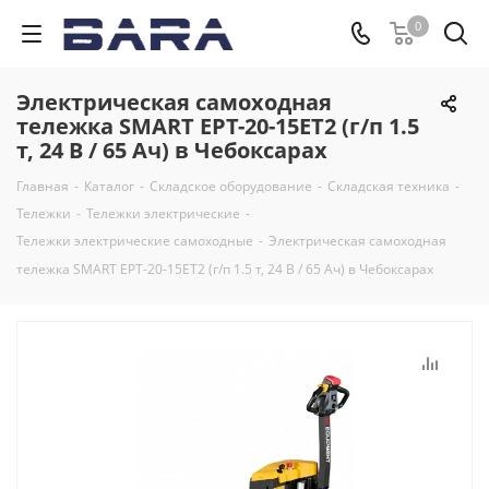
0
Электрическая самоходная
тележка SMART EPT-20-15ET2 (г/п 1.5
т, 24 В / 65 Ач) в Чебоксарах
Главная
-
Каталог
-
Складское оборудование
-
Складская техника
-
Тележки
-
Тележки электрические
-
Тележки электрические самоходные
-
Электрическая самоходная
тележка SMART EPT-20-15ET2 (г/п 1.5 т, 24 В / 65 Ач) в Чебоксарах