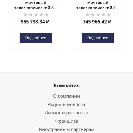
мачтовый
мачтовый
телескопический 200
телескопический 200
кг 6 м TOR GTWY6-200S
кг 10 м TOR GTWY10-
DC 2-мачтовый
200S DC 2-мачтовый
555 738.34
₽
745 966.42
₽
(автономный) (G) в
(автономный) (N) в
Чебоксарах
Чебоксарах
Подробнее
Подробнее
Компания
О компании
Акции и новости
Лизинг и рассрочка
Франшиза
Иностранным партнерам