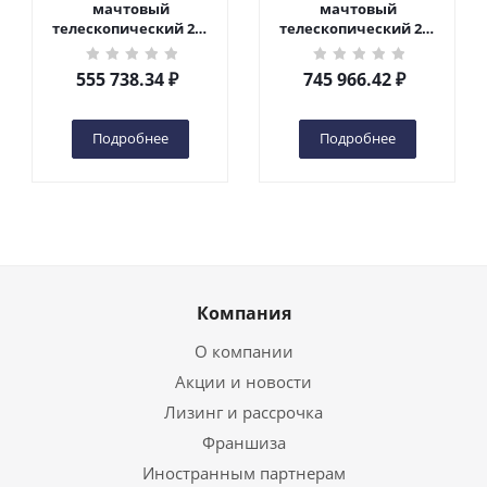
мачтовый
мачтовый
телескопический 200
телескопический 200
кг 6 м TOR GTWY6-200S
кг 10 м TOR GTWY10-
DC 2-мачтовый
200S DC 2-мачтовый
555 738.34
₽
745 966.42
₽
(автономный) (G) в
(автономный) (N) в
Чебоксарах
Чебоксарах
Подробнее
Подробнее
Компания
О компании
Акции и новости
Лизинг и рассрочка
Франшиза
Иностранным партнерам