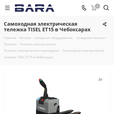
0
Самоходная электрическая
тележка TISEL ET15 в Чебоксарах
Главная
-
Каталог
-
Складское оборудование
-
Складская техника
-
Тележки
-
Тележки электрические
-
Тележки электрические самоходные
-
Самоходная электрическая
тележка TISEL ET15 в Чебоксарах