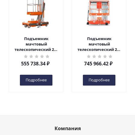
Подъемник
Подъемник
мачтовый
мачтовый
телескопический 200
телескопический 200
кг 6 м TOR GTWY6-200S
кг 10 м TOR GTWY10-
DC 2-мачтовый
200S DC 2-мачтовый
555 738.34
₽
745 966.42
₽
(автономный) (G) в
(автономный) (N) в
Чебоксарах
Чебоксарах
Подробнее
Подробнее
Компания