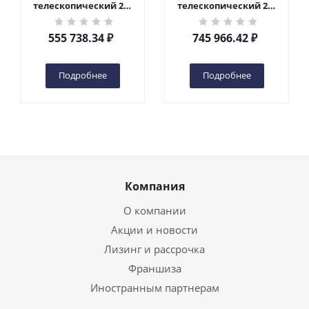
телескопический 200
телескопический 200
кг 6 м TOR GTWY6-200S
кг 10 м TOR GTWY10-
DC 2-мачтовый
200S DC 2-мачтовый
555 738.34
₽
745 966.42
₽
(автономный) (G) в
(автономный) (N) в
Чебоксарах
Чебоксарах
Подробнее
Подробнее
Компания
О компании
Акции и новости
Лизинг и рассрочка
Франшиза
Иностранным партнерам