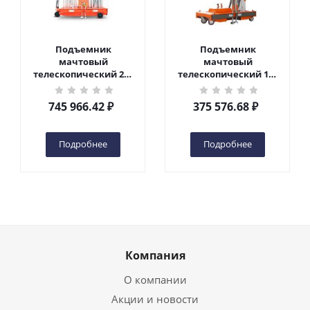
Подъемник
Подъемник
мачтовый
мачтовый
телескопический 200
телескопический 125
кг 10 м TOR GTWY10-
кг 6 м TOR GTWY6-100
200S DC 2-мачтовый
DC 1-мачтовый
745 966.42
₽
375 576.68
₽
(автономный) (N) в
(автономный) (G) в
Чебоксарах
Чебоксарах
Подробнее
Подробнее
Компания
О компании
Акции и новости