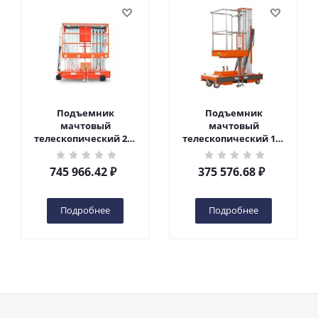
Подъемник
Подъемник
мачтовый
мачтовый
телескопический 200
телескопический 125
кг 10 м TOR GTWY10-
кг 6 м TOR GTWY6-100
200S DC 2-мачтовый
DC 1-мачтовый
745 966.42
₽
375 576.68
₽
(автономный) (N) в
(автономный) (G) в
Чебоксарах
Чебоксарах
Подробнее
Подробнее