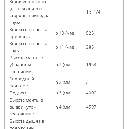
Количество колес
(х = ведущие) со
1x+1/4
стороны привода/
груза :
Колея со стороны
b 10 (мм)
525
привода :
Колея со стороны
b 11 (мм)
385
груза :
Высота мачты в
убранном
h 1 (мм)
1954
состоянии :
Свободный
h 2 (мм)
/
подъем :
Подъем :
h 3 (мм)
4000
Высота мачты в
выдвинутом
h 4 (мм)
4597
состоянии :
Высота дышла в
положении