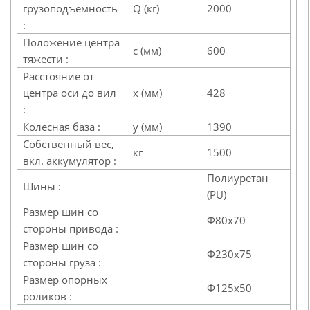
грузоподъемность
Q (кг)
2000
:
Положение центра
c (мм)
600
тяжести :
Расстояние от
центра оси до вил
x (мм)
428
:
Колесная база :
y (мм)
1390
Собственный вес,
кг
1500
вкл. аккумулятор :
Полиуретан
Шины :
(PU)
Размер шин со
Ф80x70
стороны привода :
Размер шин со
Ф230x75
стороны груза :
Размер опорных
Ф125x50
роликов :