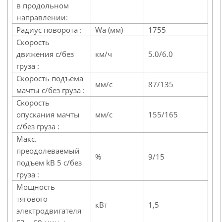
в продольном
направлении:
Радиус поворота :
Wa (мм)
1755
Скорость
движения с/без
км/ч
5.0/6.0
груза :
Скорость подъема
мм/с
87/135
мачты с/без груза :
Скорость
опускания мачты
мм/с
155/165
с/без груза :
Макс.
преодолеваемый
%
9/15
подъем kB 5 с/без
груза :
Мощность
тягового
кВт
1,5
электродвигателя