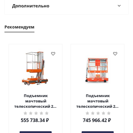
Дополнительно
Рекомендуем
Подъемник
Подъемник
мачтовый
мачтовый
телескопический 200
телескопический 200
кг 6 м TOR GTWY6-200S
кг 10 м TOR GTWY10-
DC 2-мачтовый
200S DC 2-мачтовый
555 738.34
₽
745 966.42
₽
(автономный) (G) в
(автономный) (N) в
Чебоксарах
Чебоксарах