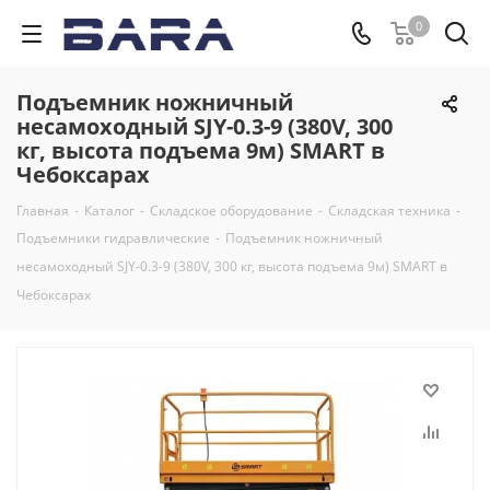
0
Подъемник ножничный
несамоходный SJY-0.3-9 (380V, 300
кг, высота подъема 9м) SMART в
Чебоксарах
Главная
-
Каталог
-
Складское оборудование
-
Складская техника
-
Подъемники гидравлические
-
Подъемник ножничный
несамоходный SJY-0.3-9 (380V, 300 кг, высота подъема 9м) SMART в
Чебоксарах