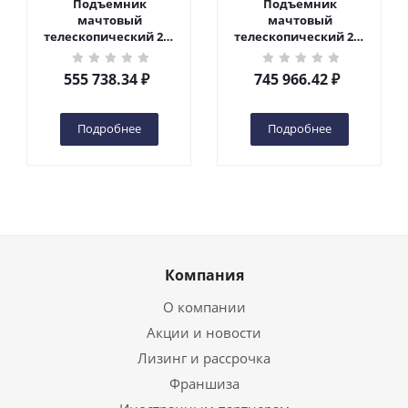
Подъемник
Подъемник
мачтовый
мачтовый
телескопический 200
телескопический 200
кг 6 м TOR GTWY6-200S
кг 10 м TOR GTWY10-
DC 2-мачтовый
200S DC 2-мачтовый
555 738.34
₽
745 966.42
₽
(автономный) (G) в
(автономный) (N) в
Чебоксарах
Чебоксарах
Подробнее
Подробнее
Компания
О компании
Акции и новости
Лизинг и рассрочка
Франшиза