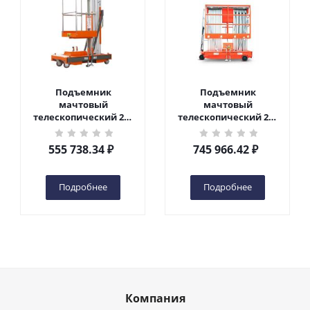
Подъемник
Подъемник
мачтовый
мачтовый
телескопический 200
телескопический 200
кг 6 м TOR GTWY6-200S
кг 10 м TOR GTWY10-
DC 2-мачтовый
200S DC 2-мачтовый
555 738.34
₽
745 966.42
₽
(автономный) (G) в
(автономный) (N) в
Чебоксарах
Чебоксарах
Подробнее
Подробнее
Компания