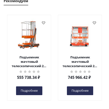
Рекомендуем
Подъемник
Подъемник
мачтовый
мачтовый
телескопический 200
телескопический 200
кг 6 м TOR GTWY6-200S
кг 10 м TOR GTWY10-
DC 2-мачтовый
200S DC 2-мачтовый
555 738.34
₽
745 966.42
₽
(автономный) (G) в
(автономный) (N) в
Чебоксарах
Чебоксарах
Подробнее
Подробнее