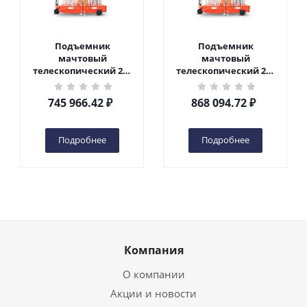
Подъемник
Подъемник
мачтовый
мачтовый
телескопический 200
телескопический 200
кг 10 м TOR GTWY10-
кг 12 м TOR GTWY12-
200S DC 2-мачтовый
200S DC 2-мачтовый
745 966.42
₽
868 094.72
₽
(автономный) (N) в
(автономный) (N) в
Чебоксарах
Чебоксарах
Подробнее
Подробнее
Компания
О компании
Акции и новости