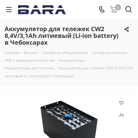
0
Аккумулятор для тележек CW2
8,4V/3,1Ah литиевый (Li-ion battery)
в Чебоксарах
Главная
-
Каталог
-
Складское оборудование
-
Складская техника
-
АКБ и зарядные устройства
-
Аккумуляторы
-
Аккумуляторы для тележек
-
Аккумулятор для тележек CW2 8,4V/3,1Ah
литиевый (Li-ion battery) в Чебоксарах