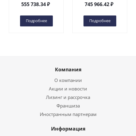
DC 2-мачтовый
200S DC 2-мачтовый
555 738.34
₽
745 966.42
₽
(автономный) (G) в
(автономный) (N) в
Чебоксарах
Чебоксарах
Подробнее
Подробнее
Компания
О компании
Акции и новости
Лизинг и рассрочка
Франшиза
Иностранным партнерам
Информация