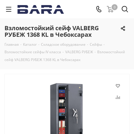
0
Взломостойкий сейф VALBERG
РУБЕЖ 1368 KL в Чебоксарах
Главная
-
Каталог
-
Складское оборудование
-
Сейфы
-
Взломостойкие сейфы IV класса
-
VALBERG РУБЕЖ
-
Взломостойкий
сейф VALBERG РУБЕЖ 1368 KL в Чебоксарах