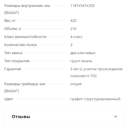
Размеры внутренние, мм
1187x547x333
(ВхШхГ)
Вес, кг
420
Объём, л
216
Класс взломостойкости
4 класс
Количество полок
3
Тип замка
два ключевых
Тип покрытия
грунт-эмаль
Гарантия
5 лет (с учетом прохождения
планового ТО)
Размеры трейзера, мм
опция
(ВхШхГ)
Цвет
графит структурированный
Отзывы